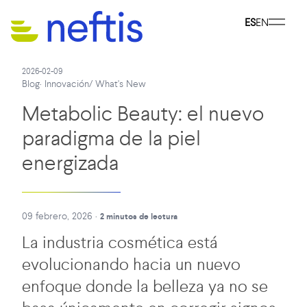
ES
EN
2026-02-09
Blog
·
Innovación
/
What's New
Metabolic Beauty: el nuevo
paradigma de la piel
energizada
09 febrero, 2026
·
2 minutos de lectura
La industria cosmética está
evolucionando hacia un nuevo
enfoque donde la belleza ya no se